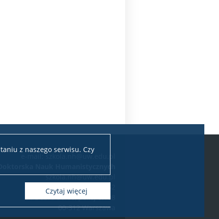
taniu z naszego serwisu. Czy
e-mail: szkola.nh@uw.edu.pl
 Doktorska Nauk Humanistycznych
szkola.nh@uw.edu.pl
tel. +48 22 55 20 262
Czytaj więcej
ul. Dobra 56/66, pokój 0.108
00-312 Warszawa