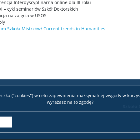
rencja Interdyscyplinarna online dla III roku
ki – cykl seminariów Szkół Doktorskich
racja na zajęcia w USOS
oły
um Szkoła Mistrzów/ Current trends in Humanities
teczka ("cookies") w celu zapewnienia maksymalnej wygody w korzys
wyrażasz na to zgodę?
Szkoła