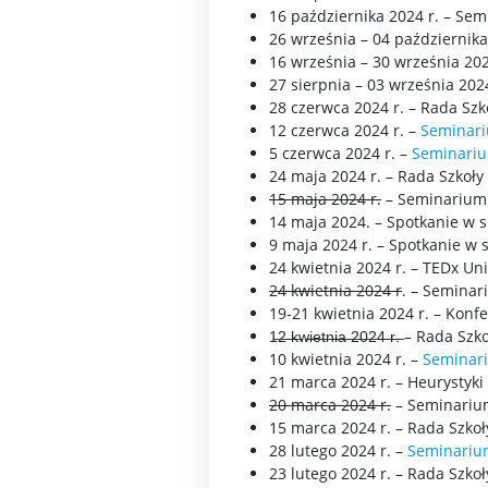
16 października 2024 r. – Se
26 września – 04 października 
16 września – 30 września 20
27 sierpnia – 03 września 2024 
28 czerwca 2024 r. – Rada Szk
12 czerwca 2024 r. –
Seminari
5 czerwca 2024 r. –
Seminariu
24 maja 2024 r. – Rada Szkoły
15 maja 2024 r.
– Seminarium 
14 maja 2024. – Spotkanie w 
9 maja 2024 r. – Spotkanie w 
24 kwietnia 2024 r. – TEDx Un
24 kwietnia 2024 r
. – Seminar
19-21 kwietnia 2024 r. – Konf
1̶2̶ ̶k̶w̶i̶e̶t̶n̶i̶a̶ ̶2̶0̶2̶4̶ ̶r̶.̶ – Ra
10 kwietnia 2024 r. –
Seminari
21 marca 2024 r. – Heurystyki
20 marca 2024 r.
– Seminarium
15 marca 2024 r. – Rada Szkoł
28 lutego 2024 r. –
Seminarium
23 lutego 2024 r. – Rada Szkoł