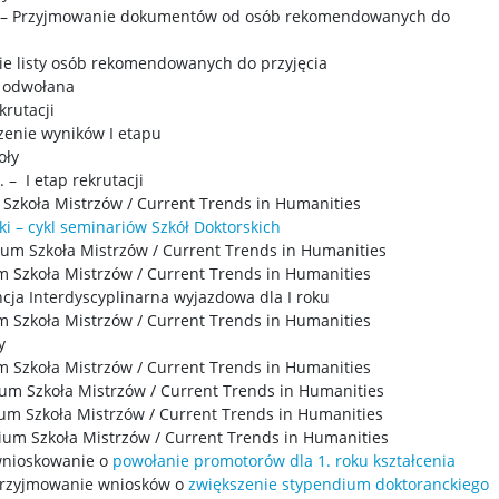
6 r. – Przyjmowanie dokumentów od osób rekomendowanych do
nie listy osób rekomendowanych do przyjęcia
– odwołana
ekrutacji
zenie wyników I etapu
oły
 – I etap rekrutacji
 Szkoła Mistrzów / Current Trends in Humanities
ki – cykl seminariów Szkół Doktorskich
rium Szkoła Mistrzów / Current Trends in Humanities
m Szkoła Mistrzów / Current Trends in Humanities
ncja Interdyscyplinarna wyjazdowa dla I roku
m Szkoła Mistrzów / Current Trends in Humanities
y
um Szkoła Mistrzów / Current Trends in Humanities
ium Szkoła Mistrzów / Current Trends in Humanities
ium Szkoła Mistrzów / Current Trends in Humanities
rium Szkoła Mistrzów / Current Trends in Humanities
 wnioskowanie o
powołanie promotorów dla 1. roku kształcenia
 Przyjmowanie wniosków o
zwiększenie stypendium doktoranckiego