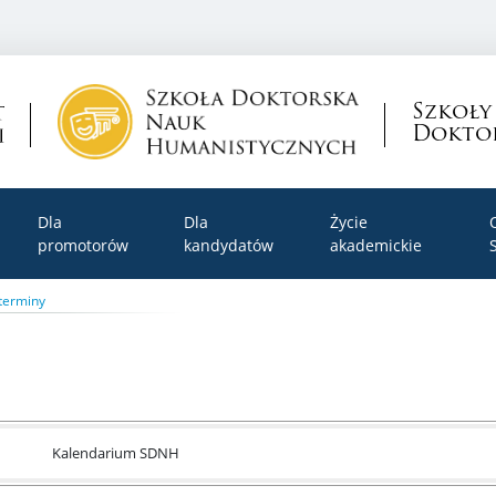
Szkoły
Doktor
Dla
Dla
Życie
promotorów
kandydatów
akademickie
terminy
Kalendarium SDNH