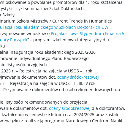
 Wnioskowanie o powołanie promotorów dla 1. roku kształcenia
rystyki – cykl seminariów Szkół Doktorskich
a Szkoły
minarium Szkoła Mistrzów / Current Trends in Humanities
uracja roku akademickiego w Szkołach Doktorskich UW
– Przyjmowanie wniosków o
Projakościowe Stypendium Finał na 5
obry Początek
” – program szkoleniowo-integracyjny dla
oku
tralna inauguracja roku akademickiego 2025/2026
zyjmowanie Indywidualnego Planu Badawczego
ie listy osób przyjętych
2025 r. – Rejestracja na zajęcia w USOS – I rok
rzyjmowanie dokumentów dot.
oceny śródokresowej
r. – Rejestracja na zajęcia w USOS – II, III, IV rok
 r. – Przyjmowanie dokumentów od osób rekomendowanych do
nie listy osób rekomendowanych do przyjęcia
jmowanie dokumentów dot.
oceny śródokresowej
dla doktorantów,
 kształcenia w semestrze letnim r. a. 2024/2025 oraz zostali
ej w związku z realizacją programu Narodowego Centrum Nauki